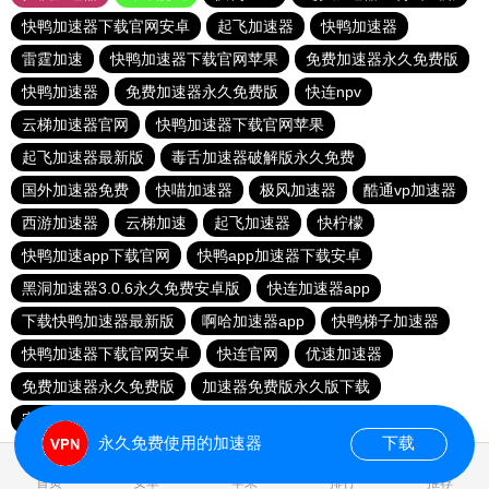
快鸭加速器下载官网安卓
起飞加速器
快鸭加速器
雷霆加速
快鸭加速器下载官网苹果
免费加速器永久免费版
快鸭加速器
免费加速器永久免费版
快连npv
云梯加速器官网
快鸭加速器下载官网苹果
起飞加速器最新版
毒舌加速器破解版永久免费
国外加速器免费
快喵加速器
极风加速器
酷通vp加速器
西游加速器
云梯加速
起飞加速器
快柠檬
快鸭加速app下载官网
快鸭app加速器下载安卓
黑洞加速器3.0.6永久免费安卓版
快连加速器app
下载快鸭加速器最新版
啊哈加速器app
快鸭梯子加速器
快鸭加速器下载官网安卓
快连官网
优速加速器
免费加速器永久免费版
加速器免费版永久版下载
安易加速器
永久免费使用的加速器
下载
0.019318s
首页
安卓
苹果
排行
推荐