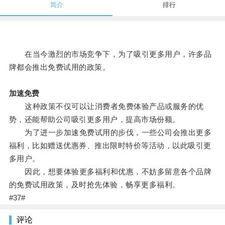
简介
排行
在当今激烈的市场竞争下，为了吸引更多用户，许多品
牌都会推出免费试用的政策。
加速免费
这种政策不仅可以让消费者免费体验产品或服务的优
势，还能帮助公司吸引更多用户，提高市场份额。
为了进一步加速免费试用的步伐，一些公司会推出更多
福利，比如赠送优惠券、推出限时特价等活动，以此吸引更
多用户。
因此，想要体验更多福利和优惠，不妨多留意各个品牌
的免费试用政策，及时抢先体验，畅享更多福利。
#37#
评论