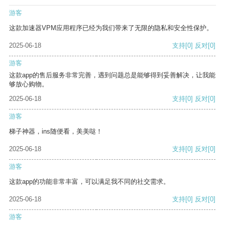
游客
这款加速器VPM应用程序已经为我们带来了无限的隐私和安全性保护。
2025-06-18
支持
[0]
反对
[0]
游客
这款app的售后服务非常完善，遇到问题总是能够得到妥善解决，让我能
够放心购物。
2025-06-18
支持
[0]
反对
[0]
游客
梯子神器，ins随便看，美美哒！
2025-06-18
支持
[0]
反对
[0]
游客
这款app的功能非常丰富，可以满足我不同的社交需求。
2025-06-18
支持
[0]
反对
[0]
游客