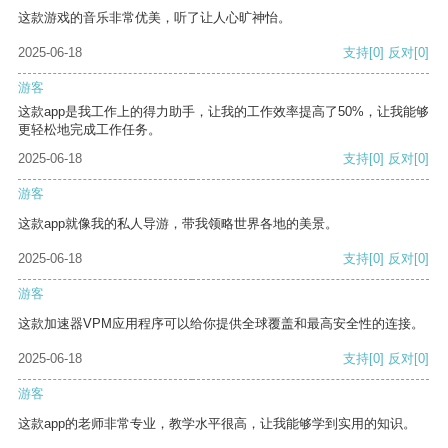
这款游戏的音乐非常优美，听了让人心旷神怡。
2025-06-18
支持
[0]
反对
[0]
游客
这款app是我工作上的得力助手，让我的工作效率提高了50%，让我能够
更轻松地完成工作任务。
2025-06-18
支持
[0]
反对
[0]
游客
这款app就像我的私人导游，带我领略世界各地的美景。
2025-06-18
支持
[0]
反对
[0]
游客
这款加速器VPM应用程序可以给你提供全球覆盖和最高安全性的连接。
2025-06-18
支持
[0]
反对
[0]
游客
这款app的老师非常专业，教学水平很高，让我能够学到实用的知识。