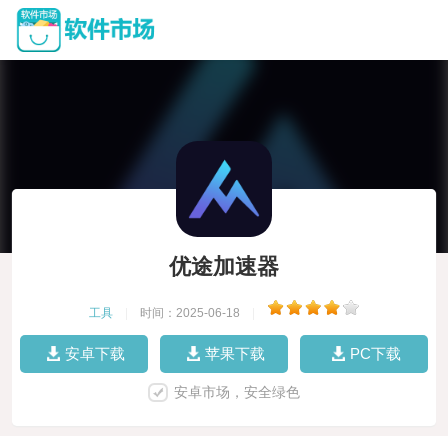
优途加速器
工具
|
时间：2025-06-18
|
安卓下载
苹果下载
PC下载
安卓市场，安全绿色