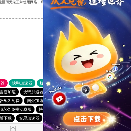
速慢而无法正常使用网络，现在有了这个app，我再也不用担心了。
支持
[0]
反对
[0]
支持
[0]
反对
[0]
速器
快鸭加速器
旋风加速度器
外网网址导航
软件中心
雷霆加速
快鸭加速器下载官网苹果
免费加速器永久免费版
版永久免费
国外加速器免费
快喵加速器
极风加速器
0.6永久免费安卓版
快连加速器app
下载快鸭加速器最新版
版下载
安易加速器