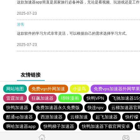
这款加速器app简直是居家旅行必备神器，无论是看视频、玩游戏还是工
2025-07-23
游客
这款软件的学习方式非常灵活，可以根据自己的需求选择学习方式。
2025-07-23
友情链接
网站地图
免费vqn外网加速
小蓝鸟
免费vps加速器外网苹
雷霆加速
狂飙加速器
哔咔漫画
快鸭VPN
飞驰加速器1
快鸭加速器
免费加速器永久免费版
快连npv
云梯加速器官
酷通vp加速器
西游加速器
云梯加速
起飞加速器
快柠檬
啊哈加速器app
快鸭梯子加速器
快鸭加速器下载官网安卓