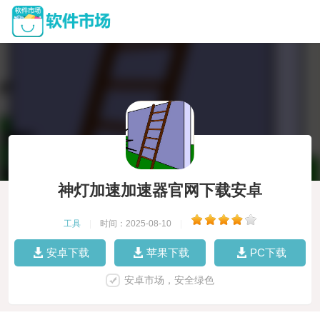
神灯加速加速器官网下载安卓
工具
|
时间：2025-08-10
|
安卓下载
苹果下载
PC下载
安卓市场，安全绿色