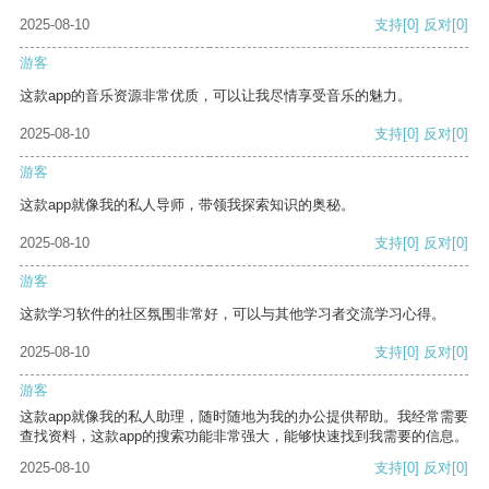
2025-08-10
支持
[0]
反对
[0]
游客
这款app的音乐资源非常优质，可以让我尽情享受音乐的魅力。
2025-08-10
支持
[0]
反对
[0]
游客
这款app就像我的私人导师，带领我探索知识的奥秘。
2025-08-10
支持
[0]
反对
[0]
游客
这款学习软件的社区氛围非常好，可以与其他学习者交流学习心得。
2025-08-10
支持
[0]
反对
[0]
游客
这款app就像我的私人助理，随时随地为我的办公提供帮助。我经常需要
查找资料，这款app的搜索功能非常强大，能够快速找到我需要的信息。
2025-08-10
支持
[0]
反对
[0]