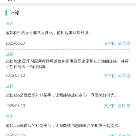
评论
游客
这款软件的设计非常人性化，使用起来非常舒服。
2025-08-10
支持
[0]
反对
[0]
游客
这款加速器VPM应用程序可以给你提供最高速度和安全性的连接，并帮
助你在网络上自由移动。
2025-08-10
支持
[0]
反对
[0]
游客
这款app是我娱乐的好帮手，让我能够放松身心，享受美好时光。
2025-08-10
支持
[0]
反对
[0]
游客
这款app就像我的社交平台，让我能够与志同道合的朋友一起交流。