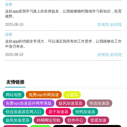
游客
这款app是我学习路上的良师益友，让我能够随时随地学习新知识，拓宽
视野。
2025-08-10
支持
[0]
反对
[0]
游客
这款app的功能非常强大，可以满足我所有的工作需求，让我能够在工作
中游刃有余。
2025-08-10
支持
[0]
反对
[0]
友情链接
网站地图
免费vqn外网加速
小蓝鸟
免费vps加速器外网苹果版
旋风加速度器
快连加速器
快连加速器官网入口
原子加速器
快鸭加速器
旋风加速度器
外网网址导航
软件中心
雷霆加速