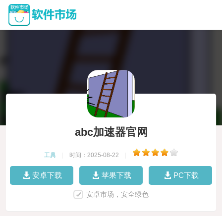
abc加速器官网
工具
|
时间：2025-08-22
|
安卓下载
苹果下载
PC下载
安卓市场，安全绿色