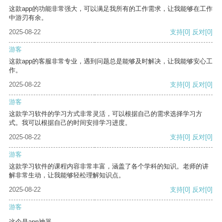
这款app的功能非常强大，可以满足我所有的工作需求，让我能够在工作
中游刃有余。
2025-08-22
支持
[0]
反对
[0]
游客
这款app的客服非常专业，遇到问题总是能够及时解决，让我能够安心工
作。
2025-08-22
支持
[0]
反对
[0]
游客
这款学习软件的学习方式非常灵活，可以根据自己的需求选择学习方
式。我可以根据自己的时间安排学习进度。
2025-08-22
支持
[0]
反对
[0]
游客
这款学习软件的课程内容非常丰富，涵盖了各个学科的知识。老师的讲
解非常生动，让我能够轻松理解知识点。
2025-08-22
支持
[0]
反对
[0]
游客
这个是app神器