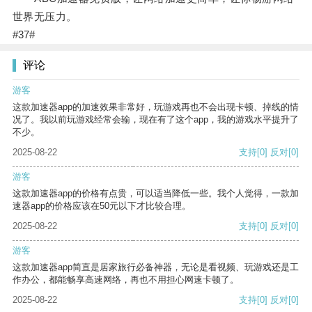
世界无压力。
#37#
评论
游客
这款加速器app的加速效果非常好，玩游戏再也不会出现卡顿、掉线的情
况了。我以前玩游戏经常会输，现在有了这个app，我的游戏水平提升了
不少。
2025-08-22
支持
[0]
反对
[0]
游客
这款加速器app的价格有点贵，可以适当降低一些。我个人觉得，一款加
速器app的价格应该在50元以下才比较合理。
2025-08-22
支持
[0]
反对
[0]
游客
这款加速器app简直是居家旅行必备神器，无论是看视频、玩游戏还是工
作办公，都能畅享高速网络，再也不用担心网速卡顿了。
2025-08-22
支持
[0]
反对
[0]