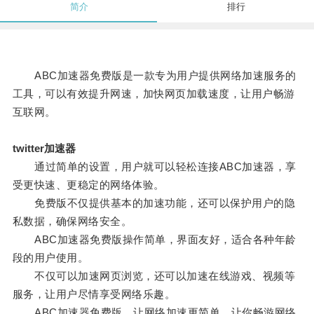
简介
排行
ABC加速器免费版是一款专为用户提供网络加速服务的
工具，可以有效提升网速，加快网页加载速度，让用户畅游
互联网。
twitter加速器
通过简单的设置，用户就可以轻松连接ABC加速器，享
受更快速、更稳定的网络体验。
免费版不仅提供基本的加速功能，还可以保护用户的隐
私数据，确保网络安全。
ABC加速器免费版操作简单，界面友好，适合各种年龄
段的用户使用。
不仅可以加速网页浏览，还可以加速在线游戏、视频等
服务，让用户尽情享受网络乐趣。
ABC加速器免费版，让网络加速更简单，让你畅游网络