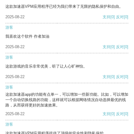
这款加速器VPM应用程序已经为我们带来了无限的隐私保护和自由。
2025-08-22
支持
[0]
反对
[0]
游客
我喜欢这个软件 作者加油
2025-08-22
支持
[0]
反对
[0]
游客
这款游戏的音乐非常优美，听了让人心旷神怡。
2025-08-22
支持
[0]
反对
[0]
游客
这款加速器app的功能有点单一，可以增加一些新功能。比如，可以增加
一个自动切换线路的功能，这样就可以根据网络情况自动选择最优的线
路，从而获得更好的加速效果。
2025-08-22
支持
[0]
反对
[0]
游客
这款加速器VPM应用程序提供了顶级的安全性和隐私保护。