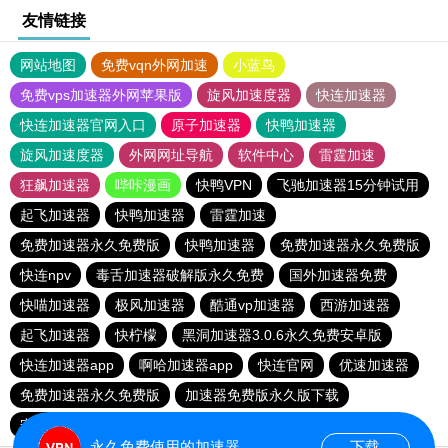
友情链接
网站地图
免费vqn外网加速
小蓝鸟
免费vps加速器外网苹果版
旋风加速度器
快连加速器
快连加速器官网入口
原子加速器
快鸭加速器
旋风加速度器
外网网址导航
软件中心
雷霆加速
狂飙加速器
哔咔漫画
快鸭VPN
飞驰加速器15分钟试用
起飞加速器
快鸭加速器
雷霆加速
免费加速器永久免费版
快鸭加速器
免费加速器永久免费版
快连npv
毒舌加速器破解版永久免费
国外加速器免费
快喵加速器
极风加速器
酷通vp加速器
西游加速器
起飞加速器
快柠檬
黑洞加速器3.0.6永久免费安卓版
快连加速器app
啊哈加速器app
快连官网
优速加速器
免费加速器永久免费版
加速器免费版永久版下载
安易加速器
永久免费使用的加速器
下载