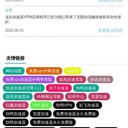
2025-09-25
支持
[0]
反对
[0]
游客
这款加速器VPM应用程序已经为我们带来了无限的流畅体验和安全性保
护。
2025-09-25
支持
[0]
反对
[0]
友情链接
网站地图
免费vqn外网加速
小蓝鸟
免费vps加速器外网苹果版
旋风加速度器
快连加速器
快连加速器官网入口
原子加速器
快鸭加速器
旋风加速度器
外网网址导航
软件中心
雷霆加速
狂飙加速器
哔咔漫画
快鸭VPN
起飞加速器
快鸭加速器
雷霆加速
免费加速器永久免费版
快鸭加速器
免费加速器永久免费版