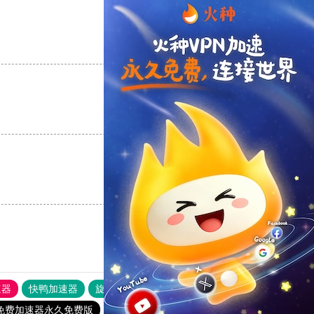
支持
[0]
反对
[0]
支持
[0]
反对
[0]
支持
[0]
反对
[0]
速器
快鸭加速器
旋风加速度器
外网网址导航
软件中心
免费加速器永久免费版
毒舌加速器破解版永久免费