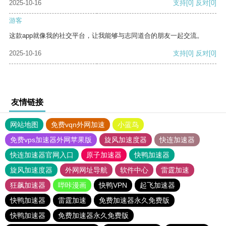
2025-10-16
支持
[0]
反对
[0]
游客
这款app就像我的社交平台，让我能够与志同道合的朋友一起交流。
2025-10-16
支持
[0]
反对
[0]
友情链接
网站地图
免费vqn外网加速
小蓝鸟
免费vps加速器外网苹果版
旋风加速度器
快连加速器
快连加速器官网入口
原子加速器
快鸭加速器
旋风加速度器
外网网址导航
软件中心
雷霆加速
狂飙加速器
哔咔漫画
快鸭VPN
起飞加速器
快鸭加速器
雷霆加速
免费加速器永久免费版
快鸭加速器
免费加速器永久免费版